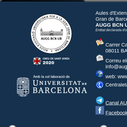
Aules d'Extens
Gran de Barc
AUGG BCN 
Entitat declarada d'ut
Carrer Ca
08011 BA
Correu el
info@aug
web: www
Centralet
Canal A
Faceboo