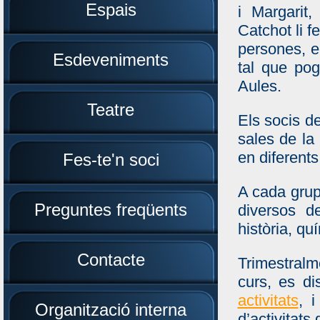
Espais
i Margarit
Catchot li f
persones, e
Esdeveniments
tal que pog
Aules.
Teatre
Els socis de
sales de la 
en diferents
Fes-te'n soci
A cada grup
Preguntes freqüents
diversos de
història, qu
Contacte
Trimestralm
curs, es di
activitats
, 
Organització interna
d’activitats