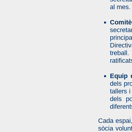
al mes.
Comitè
secreta
princi
Directiv
treball
ratifica
Equip 
dels pr
tallers 
dels po
diferent
Cada espai,
sòcia volun