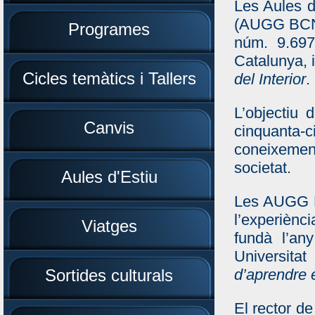
Les Aules d
(AUGG BCN U
Programes
núm. 9.697
Catalunya, i
Cicles temàtics i Tallers
del Interior
.
L’objectiu 
Canvis
cinquanta
coneixement
societat.
Aules d'Estiu
Les AUGG B
l’experiènc
Viatges
fundà l’an
Universit
Sortides culturals
d’aprendre 
El rector d