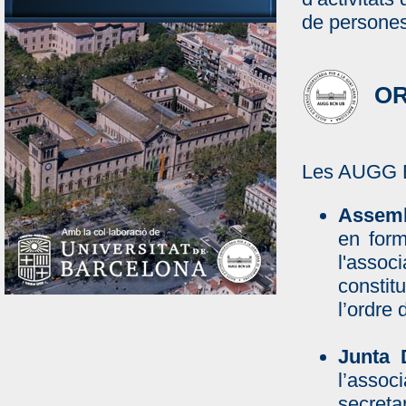
de persones
OR
Les AUGG B
Assemb
en form
l'asso
constit
l’ordre 
Junta D
l’associ
secreta