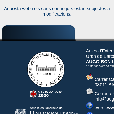
Aquesta web i els seus continguts estàn subjectes a
modificacions.
Aules d'Extens
Gran de Barc
AUGG BCN 
Entitat declarada d'ut
Carrer Ca
08011 BA
Correu el
info@aug
web: www