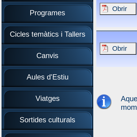
Programes
Cicles temàtics i Tallers
Canvis
Aules d'Estiu
Viatges
Aque
mom
Sortides culturals