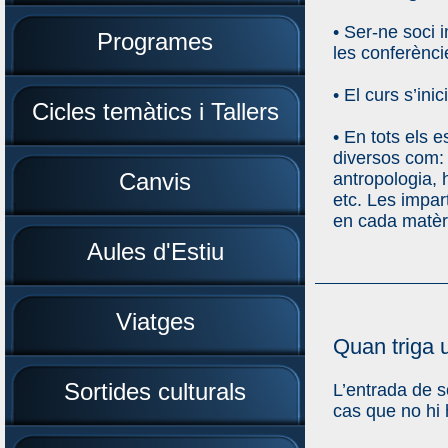
• Ser-ne soci i
Programes
les conferènci
• El curs s’ini
Cicles temàtics i Tallers
• En tots els 
diversos com: 
Canvis
antropologia, 
etc. Les impart
en cada matèr
Aules d'Estiu
Viatges
Quan triga 
Sortides culturals
L’entrada de s
cas que no hi 