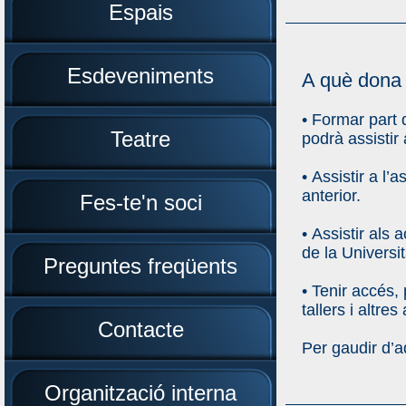
Espais
Esdeveniments
A què dona 
• Formar part d
Teatre
podrà assistir
• Assistir a l
anterior.
Fes-te'n soci
• Assistir als
de la Universi
Preguntes freqüents
• Tenir accés,
tallers i altres
Contacte
Per gaudir d’a
Organització interna