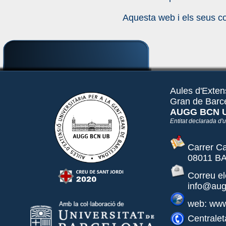
Aquesta web i els seus co
Aules d'Extens
Gran de Barc
AUGG BCN 
Entitat declarada d'ut
Carrer Ca
08011 BA
Correu el
info@aug
web: www
Centralet