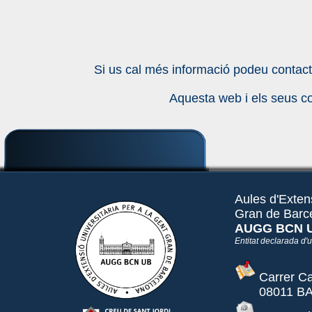
Si us cal més informació podeu contact
Aquesta web i els seus co
Aules d'Extens
Gran de Barc
AUGG BCN 
Entitat declarada d'ut
Carrer Ca
08011 BA