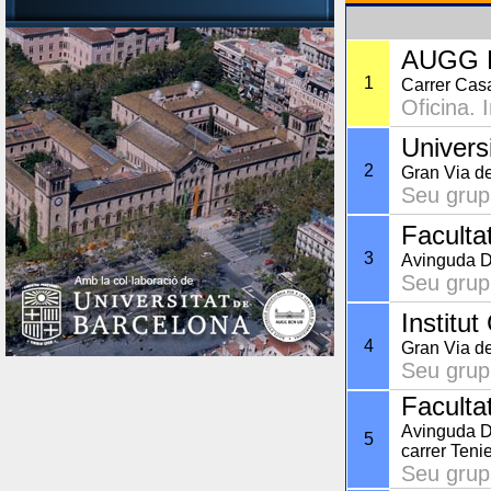
AUGG 
1
Carrer Cas
Oficina. 
Universi
2
Gran Via d
Seu grups
Faculta
3
Avinguda D
Seu grup
Institut
4
Gran Via d
Seu grup
Faculta
Avinguda Di
5
carrer Teni
Seu grups