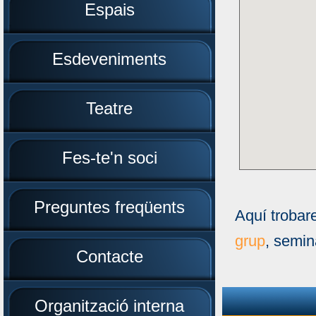
Espais
Esdeveniments
Teatre
Fes-te'n soci
Preguntes freqüents
Aquí trobar
grup
, semin
Contacte
Organització interna