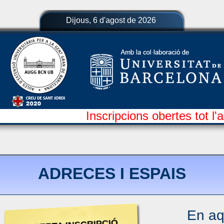
Dijous, 6 d'agost de 2026
Inscripcions obertes tot l'a
ADRECES I ESPAIS
En aq