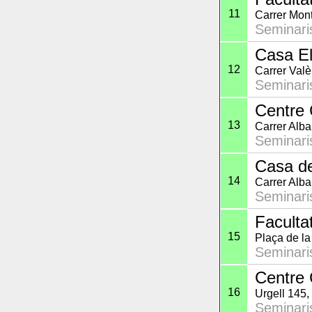
11
Carrer Mont
Seminaris
Casa El
12
Carrer Val
Seminaris
Centre 
13
Carrer Alb
Seminaris
Casa d
14
Carrer Alba
Seminaris
Faculta
15
Plaça de l
Seminaris
Centre 
16
Urgell 145,
Seminaris