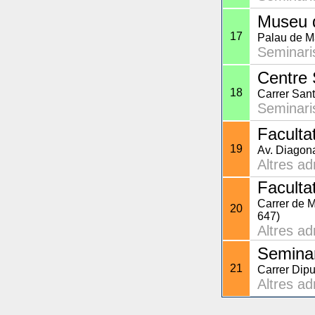
Museu d
17
Palau de M
Seminaris
Centre 
18
Carrer Sant
Seminaris
Faculta
19
Av. Diagon
Altres a
Faculta
Carrer de M
20
647)
Altres a
Seminar
21
Carrer Dipu
Altres a