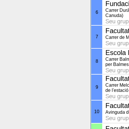
Fundac
Carrer Durá
6
Canuda)
Seu grup
Faculta
7
Carrer de M
Seu grup
Escola 
Carrer Balm
8
per Balmes 
Seu grup
Faculta
Carrer Melc
9
de l'estaci
Seu grup
Faculta
10
Avinguda d
Seu grup
Faculta