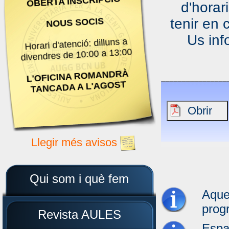
OBERTA INSCRIPCIÓ
d'horar
tenir en 
NOUS SOCIS
Us inf
Horari d'atenció: dilluns a
divendres de 10:00 a 13:00
L'OFICINA ROMANDRÀ
TANCADA A L'AGOST
Llegir més avisos
Qui som i què fem
Aqu
prog
Revista AULES
Espa