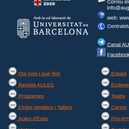
Correu el
info@aug
web: www
Centralet
Canal A
Faceboo
Qui som i què fem
Espais
Revista AULES
Esdeve
Programes
Teatre
Cicles temàtics i Tallers
Canvis
Aules d'Estiu
Fes-te'n