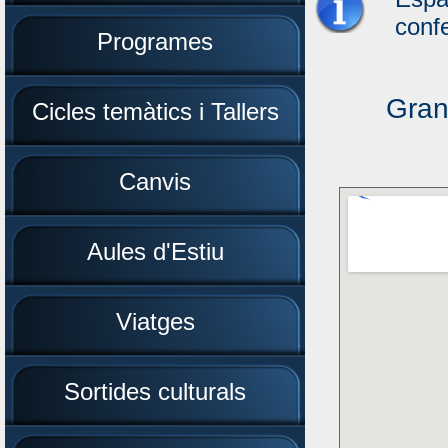
conf
Programes
Gran
Cicles temàtics i Tallers
Canvis
Aules d'Estiu
Viatges
Sortides culturals